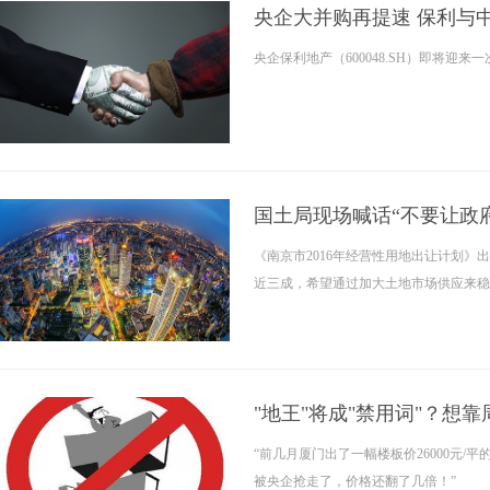
央企大并购再提速 保利与
央企保利地产（600048.SH）即将迎
国土局现场喊话“不要让政
《南京市2016年经营性用地出让计划
近三成，希望通过加大土地市场供应来稳
"地王"将成"禁用词"？想
“前几月厦门出了一幅楼板价26000元/
被央企抢走了，价格还翻了几倍！”