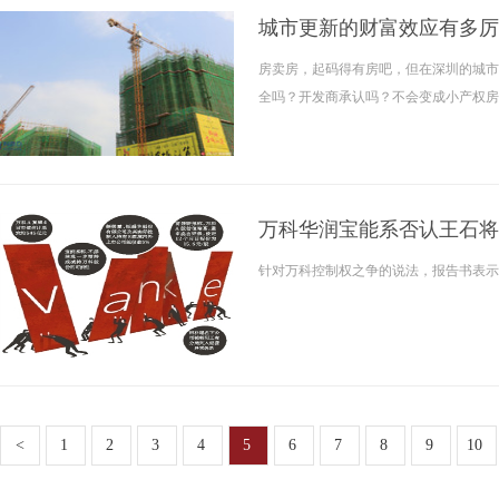
城市更新的财富效应有多厉
房卖房，起码得有房吧，但在深圳的城市
全吗？开发商承认吗？不会变成小产权房
万科华润宝能系否认王石将
针对万科控制权之争的说法，报告书表示
<
1
2
3
4
5
6
7
8
9
10