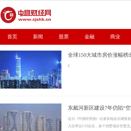
首页
新闻
股票
金融
商业
全球150大城市房价涨幅榜
0
东戴河新区建设7年仍陷“空
近日《中国经营报》记者实地走访调查发
入住率仅1/10左右，多个别墅项目空置